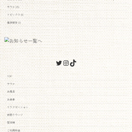
サウナ (25)
トピックス (6)
進捗報告 (2)
Twitter
Instagram
TikTok
TOP
サウナ
お風呂
お食事
リラクゼーション
休憩ラウンジ
宿泊棟
ご利用料金